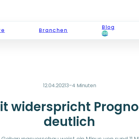
Blog
re
Branchen
136
12.04.2021
3–4 Minuten
zit widerspricht Progn
deutlich
e Gebarungsvorschau weist ein Minus von rund 11 Mi