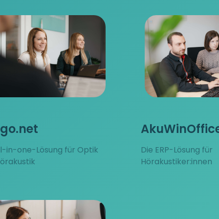
go.net
AkuWinOffic
ll-in-one-Lösung für Optik
Die ERP-Lösung für
örakustik
Hörakustiker:innen