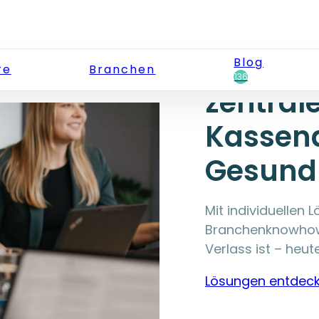
opta da
Blog
re
Branchen
136
zentrale
Kassen
Gesund
Mit individuellen
Branchenknowhow s
Verlass ist – heu
Lösungen entdec