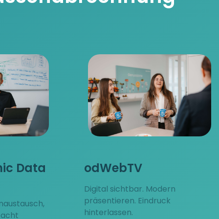
nic Data
odWebTV
Digital sichtbar. Modern
präsentieren. Eindruck
naustausch,
hinterlassen.
facht