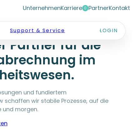
Unternehmen
Karriere
Partner
Kontakt
0
ta Österreich – Ihr
Support & Service
LOGIN
r Partner für die
abrechnung im
heitswesen.
 Lösungen und fundiertem
chaffen wir stabile Prozesse, auf die
te und morgen.
ken