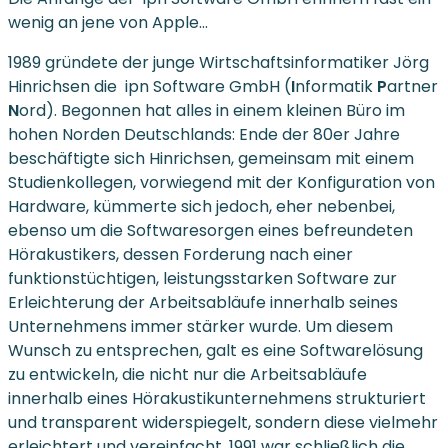
wenig an jene von Apple…
1989 gründete der junge Wirtschaftsinformatiker Jörg
Hinrichsen die ipn Software GmbH (
I
nformatik
P
artner
N
ord). Begonnen hat alles in einem kleinen Büro im
hohen Norden Deutschlands: Ende der 80er Jahre
beschäftigte sich Hinrichsen, gemeinsam mit einem
Studienkollegen, vorwiegend mit der Konfiguration von
Hardware, kümmerte sich jedoch, eher nebenbei,
ebenso um die Softwaresorgen eines befreundeten
Hörakustikers, dessen Forderung nach einer
funktionstüchtigen, leistungsstarken Software zur
Erleichterung der Arbeitsabläufe innerhalb seines
Unternehmens immer stärker wurde. Um diesem
Wunsch zu entsprechen, galt es eine Softwarelösung
zu entwickeln, die nicht nur die Arbeitsabläufe
innerhalb eines Hörakustikunternehmens strukturiert
und transparent widerspiegelt, sondern diese vielmehr
erleichtert und vereinfacht. 1991 war schließlich die