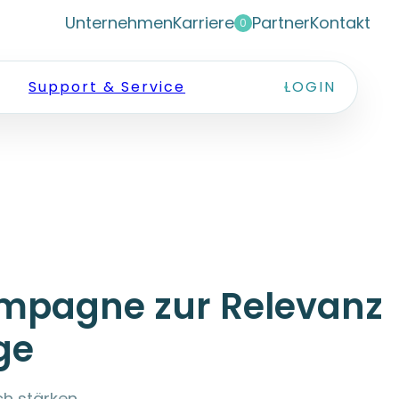
Unternehmen
Karriere
Partner
Kontakt
0
Support & Service
LOGIN
kampagne zur Relevanz
ge
h stärken.