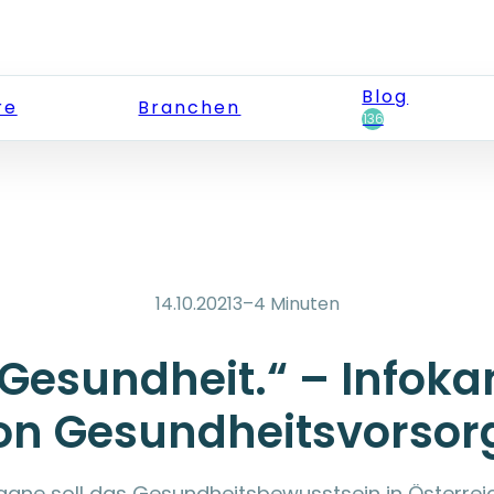
Blog
re
Branchen
136
14.10.2021
3–4 Minuten
 Gesundheit.“ – Info
on Gesundheitsvorsor
gne soll das Gesundheitsbewusstsein in Österreic