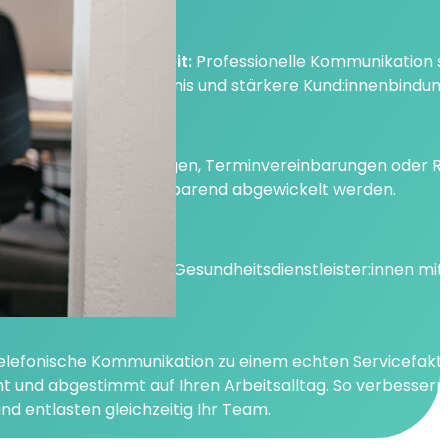
und:innenzufriedenheit
:
Professionelle Kommunikation s
 besseres Serviceerlebnis und stärkere Kund:innenbindung
entere Prozesse
:
Anfragen, Terminvereinbarungen oder R
 strukturiert und zeitsparend abgewickelt werden.
el einsetzbar
:
Ideal für Gesundheitsdienstleister:innen mi
nikationsaufkommen.
d telefonische Kommunikation zu einem echten Servicefakt
ient und abgestimmt auf Ihren Arbeitsalltag. So verbessern
und entlasten gleichzeitig Ihr Team.