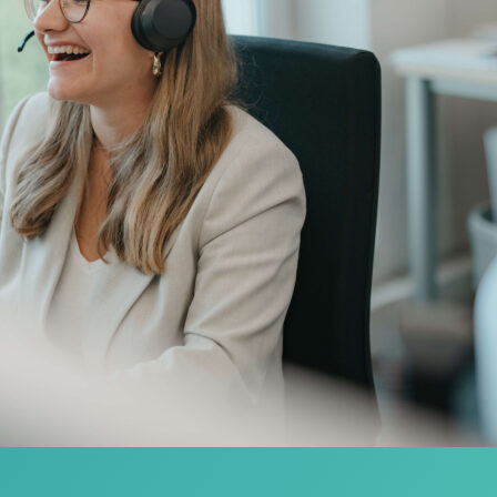
Ob erste Informationen oder konkrete A
kompetent vom Erstgespräch bis zur p
beratung@optadata.at
+43 732 38 08 38-0
Termin vereinbaren