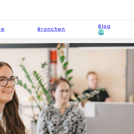
Blog
re
Branchen
136
Ihre Vorte
Besser
schnell
KI-ges
unterst