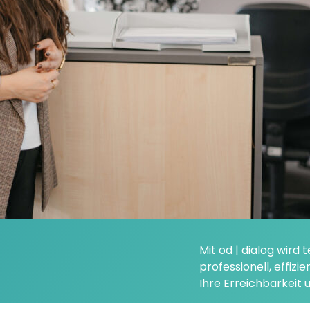
Mehr K
für ein
Effizi
können
Flexib
Kommu
Mit od | dialog wir
professionell, effiz
Ihre Erreichbarkeit 