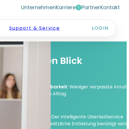
Unternehmen
Karriere
Partner
Kontakt
1
Support & Service
LOGIN
ile auf einen Blick
e telefonische Erreichbarkeit
:
Weniger verpasste Anrufe
ere Reaktionszeiten im Alltag.
tützte Unterstützung
:
Der intelligente Überlaufservice
ützt genau dort, wo zusätzliche Entlastung benötigt wird.